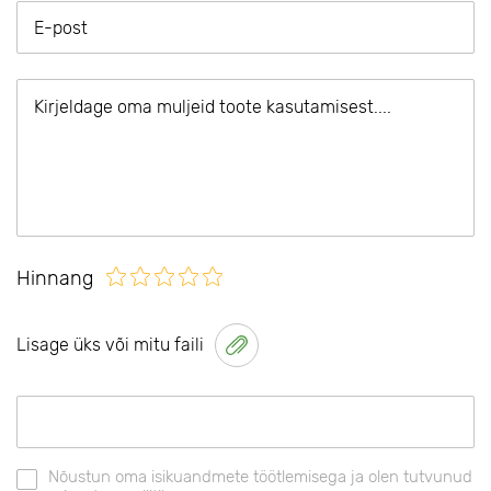
Hinnang
Lisage üks või mitu faili
Nõustun oma isikuandmete töötlemisega ja olen tutvunud