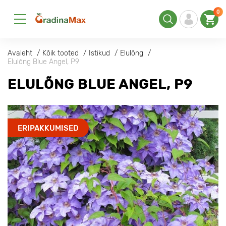
0
Avaleht
Kõik tooted
Istikud
Elulõng
Elulõng Blue Angel, P9
ELULÕNG BLUE ANGEL, P9
ERIPAKKUMISED