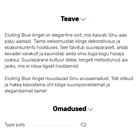
Teave
Elulõng Blue Angel on elegantne sort, mis kasvab Sinu aias
palju aastaid. Taime iseloomustab kõrge dekoratiivsus ja
ebakonkurents hoolduses. See talvitub suurepäraselt, ärkab
kevadel varakult ja kaunistab aeda oma iluga kogu hooaja
jooksul. Suurepärane kultuur stiilse, kergelt metsistunud aia
jaoks, mis ei nõua liigset hooldamist.
Elulõng Blue Angel muudavad Sinu arusaamailust. Telli istikud
ja hakka kasvatama üht kõige suurejoonelisemat ja
elegantsemat taime!
Omadused
Type pots
С2