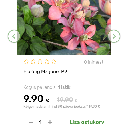
0 inimest
Elulõng Marjorie, P9
Kogus pakendis:
1 istik
9.90
19.90
€
€
Kõige madalam hind 30 päeva jooksul:* 19.90 €
Lisa ostukorvi