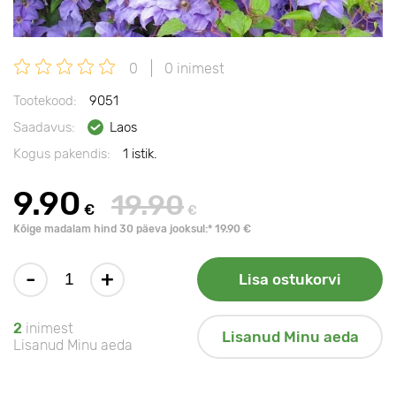
0
0 inimest
Tootekood:
9051
Saadavus:
Laos
Kogus pakendis:
1 istik.
9.90
19.90
€
€
Kõige madalam hind 30 päeva jooksul:* 19.90 €
-
+
Lisa ostukorvi
2
inimest
Lisanud Minu aeda
Lisanud Minu aeda