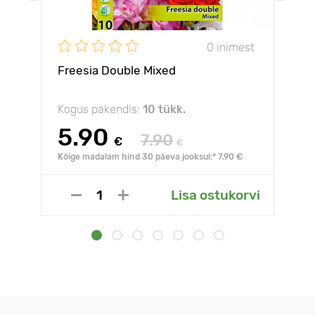
0 inimest
Freesia Double Mixed
Kogus pakendis:
10 tükk.
5.90
7.90
€
€
Kõige madalam hind 30 päeva jooksul:* 7.90 €
Lisa ostukorvi