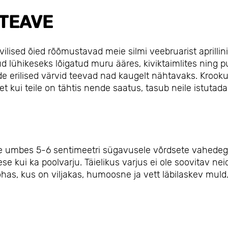
TEAVE
vilised õied rõõmustavad meie silmi veebruarist aprillini
 lühikeseks lõigatud muru ääres, kiviktaimlites ning 
e erilised värvid teevad nad kaugelt nähtavaks. Krook
et kui teile on tähtis nende saatus, tasub neile istutada
kse umbes 5-6 sentimeetri sügavusele võrdsete vahedeg
 kui ka poolvarju. Täielikus varjus ei ole soovitav nei
has, kus on viljakas, humoosne ja vett läbilaskev muld