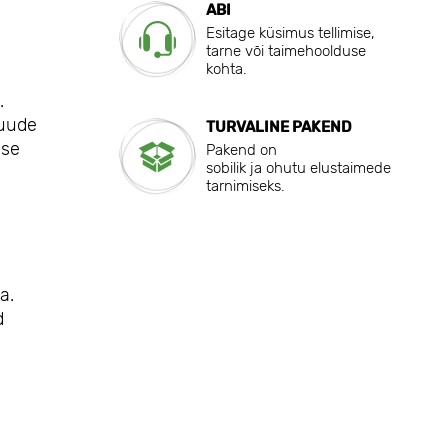
ABI
Esitage küsimus tellimise,
tarne või taimehoolduse
kohta.
.
puude
TURVALINE PAKEND
use
Pakend on
sobilik ja ohutu elustaimede
tarnimiseks.
a.
d
.