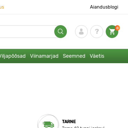
us
Aiandusblogi
0
Viljapõõsad
Viinamarjad
Seemned
Väetis
TARNE