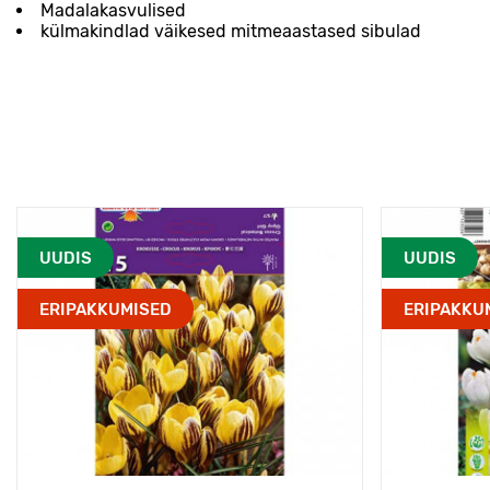
Madalakasvulised
külmakindlad väikesed mitmeaastased sibulad
UUDIS
UUDIS
ERIPAKKUMISED
ERIPAKKU