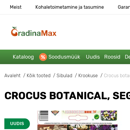
Meist
Kohaletoimetamine ja tasumine
Garan
Kataloog
Soodusmüük
Uudis
Roosid
De
Avaleht
Kõik tooted
Sibulad
Krookuse
Crocus bota
CROCUS BOTANICAL, SE
UUDIS