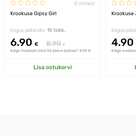
0 inimest
Krookuse Gipsy Girl
Krookuse 
Kogus pakendis:
15 tükk.
Kogus pake
6.90
4.90
8.90
€
€
Kõige madalam hind 30 päeva jooksul:* 8.90 €
Kõige madalam
Lisa ostukorvi