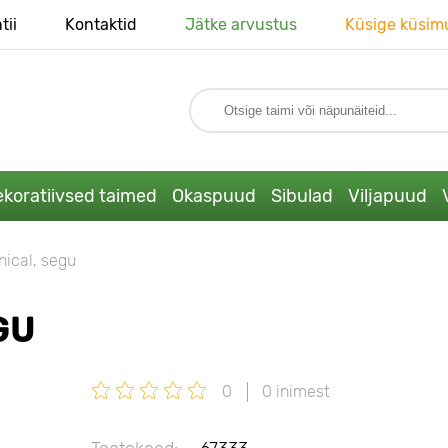
tii
Kontaktid
Jätke arvustus
Küsige küsim
koratiivsed taimed
Okaspuud
Sibulad
Viljapuud
nical, segu
GU
0
0 inimest