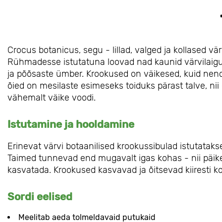
Crocus botanicus, segu - lillad, valged ja kollased vär
Rühmadesse istutatuna loovad nad kaunid värvilaigud
ja põõsaste ümber. Krookused on väikesed, kuid nend
õied on mesilaste esimeseks toiduks pärast talve, nii 
vähemalt väike voodi.
Istutamine ja hooldamine
Erinevat värvi botaanilised krookussibulad istutata
Taimed tunnevad end mugavalt igas kohas - nii päikese
kasvatada. Krookused kasvavad ja õitsevad kiiresti ko
Sordi eelised
Meelitab aeda tolmeldavaid putukaid