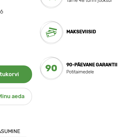
Tarne 48 tunni jooksul
26
MAKSEVIISID
90-PÄEVANE GARANTII
90
Potitaimedele
tukorvi
Minu aeda
ASUMINE