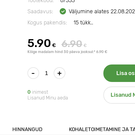
Tootekood:
67333
Saadavus:
Väljumine alates 22.08.20
Kogus pakendis:
15 tükk..
5.90
6.90
€
€
Kõige madalam hind 30 päeva jooksul:* 6.90 €
-
+
Lisa os
0
inimest
Lisanud 
Lisanud Minu aeda
HINNANGUD
KOHALETOIMETAMINE JA T