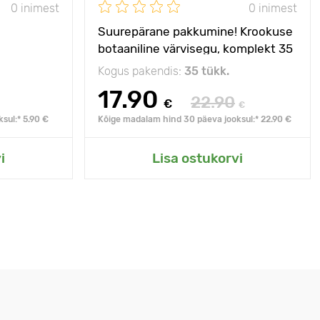
0 inimest
0 inimest
Suurepärane pakkumine! Krookuse
botaaniline värvisegu, komplekt 35
sibulaga
Kogus pakendis:
35 tükk.
17.90
22.90
€
€
sul:* 5.90 €
Kõige madalam hind 30 päeva jooksul:* 22.90 €
i
Lisa ostukorvi