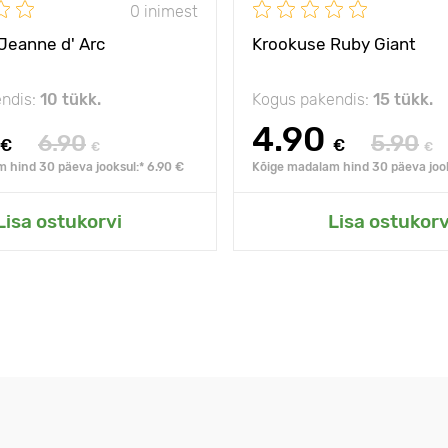
0 inimest
Jeanne d' Arc
Krookuse Ruby Giant
ndis:
10 tükk.
Kogus pakendis:
15 tükk.
4.90
6.90
5.90
€
€
€
€
 hind 30 päeva jooksul:* 6.90 €
Kõige madalam hind 30 päeva jook
Lisa ostukorvi
Lisa ostukorv