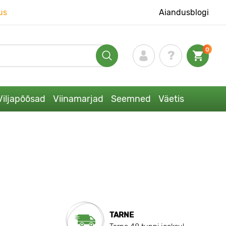
us
Aiandusblogi
0
Viljapõõsad
Viinamarjad
Seemned
Väetis
TARNE