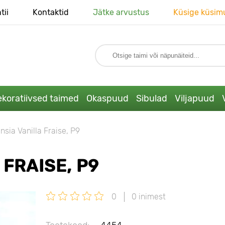
tii
Kontaktid
Jätke arvustus
Küsige küsim
koratiivsed taimed
Okaspuud
Sibulad
Viljapuud
sia Vanilla Fraise, P9
FRAISE, P9
0
0 inimest