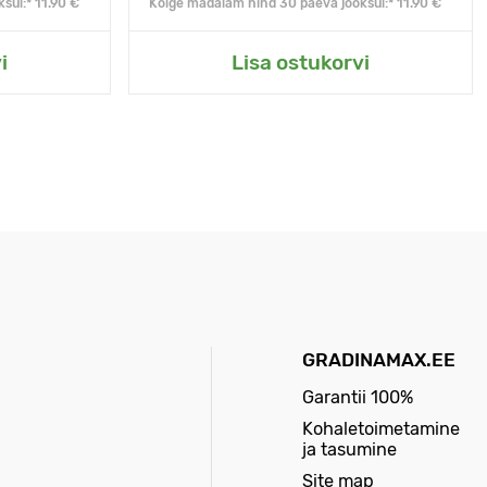
sul:* 11.90 €
Kõige madalam hind 30 päeva jooksul:* 11.90 €
i
Lisa ostukorvi
GRADINAMAX.EE
Garantii 100%
Kohaletoimetamine
ja tasumine
Site map