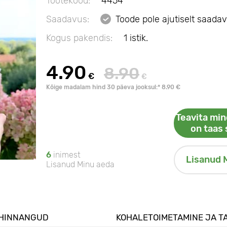
Tootekood:
4454
Saadavus:
Toode pole ajutiselt saadav
Kogus pakendis:
1 istik.
4.90
8.90
€
€
Kõige madalam hind 30 päeva jooksul:* 8.90 €
Teavita min
on taas 
6
inimest
Lisanud 
Lisanud Minu aeda
HINNANGUD
KOHALETOIMETAMINE JA T