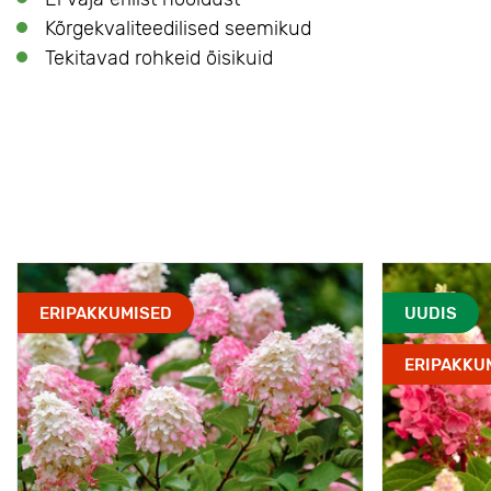
Kõrgekvaliteedilised seemikud
Tekitavad rohkeid õisikuid
ERIPAKKUMISED
UUDIS
ERIPAKKU