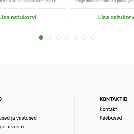
 hind 30 päeva jooksul:* 12.90 €
Kõige madalam hind 30 päeva jook
Lisa ostukorvi
Lisa ostukorv
D
KONTAKTID
Kontakt
sed ja vastused
Kaebused
age arvustu