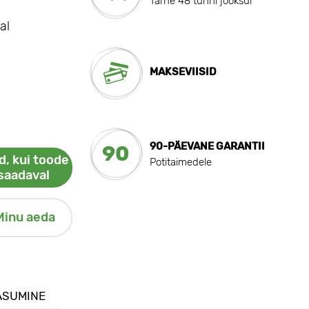
Tarne 48 tunni jooksul
al
MAKSEVIISID
90-PÄEVANE GARANTII
90
d, kui toode
Potitaimedele
saadaval
Minu aeda
ASUMINE