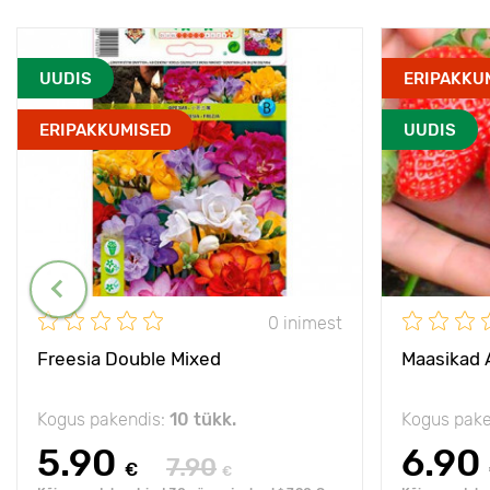
UUDIS
ERIPAKKU
ERIPAKKUMISED
UUDIS
0 inimest
Freesia Double Mixed
Maasikad 
Kogus pakendis:
10 tükk.
Kogus pake
5.90
6.90
7.90
€
€