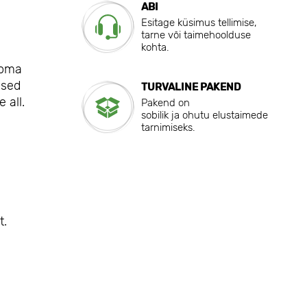
ABI
Esitage küsimus tellimise,
tarne või taimehoolduse
kohta.
 oma
used
TURVALINE PAKEND
 all.
Pakend on
sobilik ja ohutu elustaimede
tarnimiseks.
t.