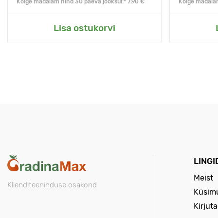
Kõige madalam hind 30 päeva jooksul:* 7.90 €
Kõige madalam
Lisa ostukorvi
LINGI
Meist
Klienditeeninduse osakond
Küsimu
Kirjut