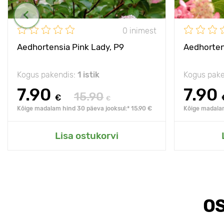
0 inimest
Aedhortensia Pink Lady, P9
Aedhorten
Kogus pakendis:
1 istik
Kogus pake
7.90
7.90
15.90
€
€
Kõige madalam hind 30 päeva jooksul:* 15.90 €
Kõige madalam
Lisa ostukorvi
OS