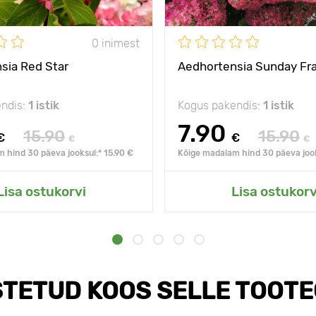
0 inimest
sia Red Star
Aedhortensia Sunday Fra
ndis:
1 istik
Kogus pakendis:
1 istik
7.90
15.90
15.90
€
€
€
€
 hind 30 päeva jooksul:* 15.90 €
Kõige madalam hind 30 päeva jook
Lisa ostukorvi
Lisa ostukorv
TETUD KOOS SELLE TOOT