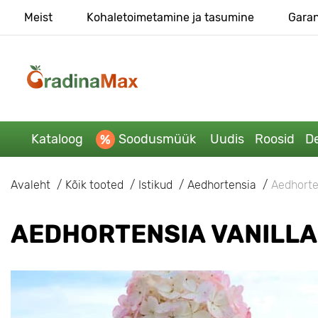
Meist
Kohaletoimetamine ja tasumine
Garan
Kataloog
Soodusmüük
Uudis
Roosid
De
Avaleht
Kõik tooted
Istikud
Aedhortensia
Aedhorten
AEDHORTENSIA VANILLA 