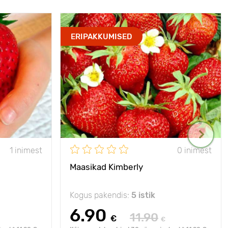
ERIPAKKUMISED
1 inimest
0 inimest
Maasikad Kimberly
Kogus pakendis:
5 istik
6.90
11.90
€
€