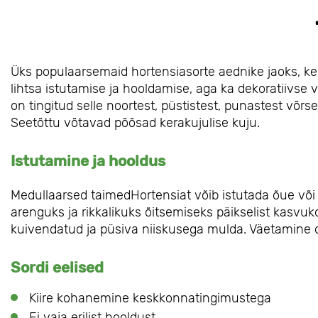
Üks populaarsemaid hortensiasorte aednike jaoks, kes
lihtsa istutamise ja hooldamise, aga ka dekoratiivse 
on tingitud selle noortest, püstistest, punastest võrs
Seetõttu võtavad põõsad kerakujulise kuju.
Istutamine ja hooldus
Medullaarsed taimedHortensiat võib istutada õue võ
arenguks ja rikkalikuks õitsemiseks päikselist kasvukoh
kuivendatud ja püsiva niiskusega mulda. Väetamine on
Sordi eelised
Kiire kohanemine keskkonnatingimustega
Ei vaja erilist hooldust