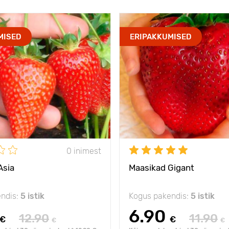
MISED
ERIPAKKUMISED
0 inimest
Asia
Maasikad Gigant
ndis:
5 istik
Kogus pakendis:
5 istik
6.90
12.90
11.90
€
€
€
€