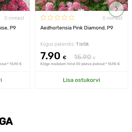
0 inimest
0 inimest
ise, P9
Aedhortensia Pink Diamond, P9
Kogus pakendis:
1 istik
7.90
15.90
€
€
sul:* 15.90 €
Kõige madalam hind 30 päeva jooksul:* 15.90 €
i
Lisa ostukorvi
EGA