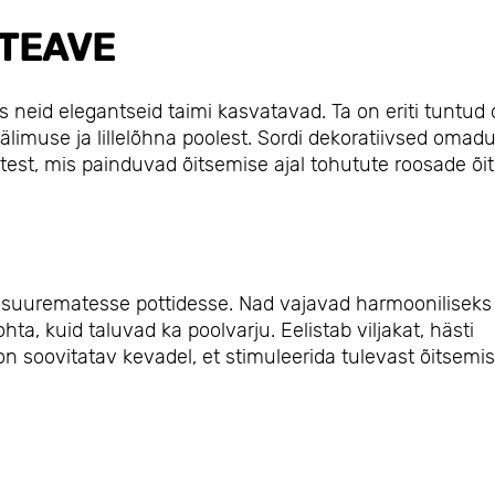
TEAVE
 neid elegantseid taimi kasvatavad. Ta on eriti tuntud
välimuse ja lillelõhna poolest. Sordi dekoratiivsed omad
etest, mis painduvad õitsemise ajal tohutute roosade õite
i suurematesse pottidesse. Nad vajavad harmooniliseks
ta, kuid taluvad ka poolvarju. Eelistab viljakat, hästi
 soovitatav kevadel, et stimuleerida tulevast õitsemis