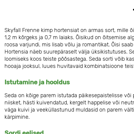
Skyfall Frenne kimp hortensiat on armas sort, mille
1,2 m kõrgeks ja 0,7 m laiaks. Õisikud on õitsemise
roosa varjundi, mis lisab võlu ja romantikat. Õisi saab
Hortensia näeb suurepäraselt välja üksikistutuses. Se
loomiseks koos teiste põõsastega. Seda sorti võib kasv
hooaja jooksul, luues huvitavaid kombinatsioone teist
Istutamine ja hooldus
Seda on kõige parem istutada päikesepaistelisse või p
niisket, hästi kuivendatud, kergelt happelise või ne
väga kuivi ja veeküllastunud muldasid on parem vält
kärpimine.
Sordi eelised