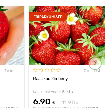
ERIPAKKUMISED
1 inimest
0 inimest
Maasikad Kimberly
Kogus pakendis:
5 istik
6.90
11.90
€
€