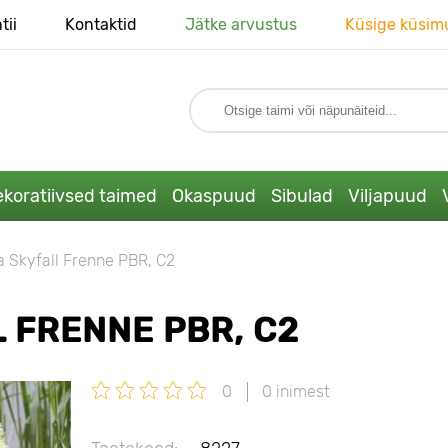
tii
Kontaktid
Jätke arvustus
Küsige küsim
koratiivsed taimed
Okaspuud
Sibulad
Viljapuud
 Skyfall Frenne PBR, С2
 FRENNE PBR, С2
0
0 inimest