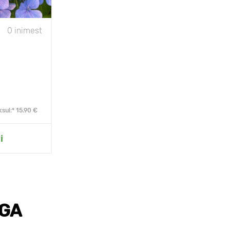
0 inimest
sul:* 15.90 €
i
EGA