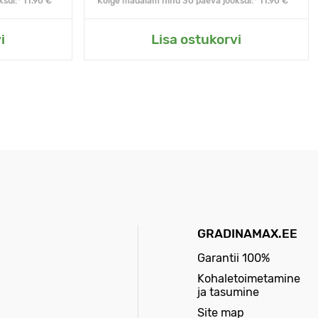
sul:* 11.90 €
Kõige madalam hind 30 päeva jooksul:* 11.90 €
i
Lisa ostukorvi
GRADINAMAX.EE
Garantii 100%
Kohaletoimetamine
ja tasumine
Site map