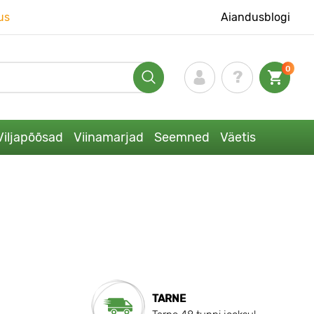
us
Aiandusblogi
0
Viljapõõsad
Viinamarjad
Seemned
Väetis
TARNE