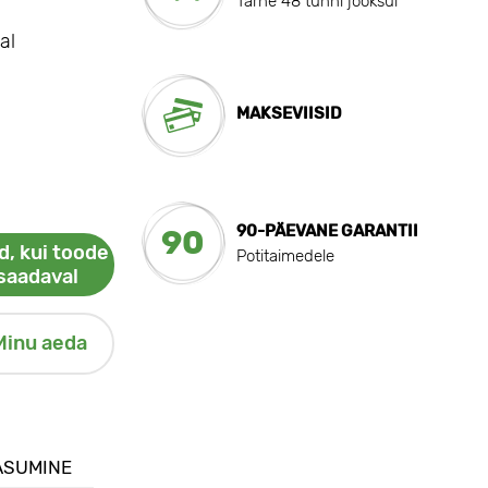
Tarne 48 tunni jooksul
al
MAKSEVIISID
90-PÄEVANE GARANTII
90
d, kui toode
Potitaimedele
saadaval
Minu aeda
ASUMINE