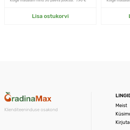
Kõige madalam hind 30 päeva jooksul:* 7.90 €
Kõige madalam
Lisa ostukorvi
LINGI
Meist
Klienditeeninduse osakond
Küsimu
Kirjut