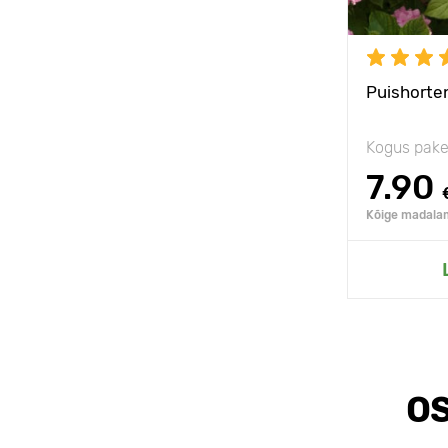
Puishorte
Kogus pake
7.90
Kõige madalam
OS