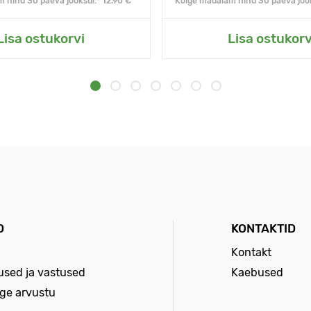
 hind 30 päeva jooksul:* 12.90 €
Kõige madalam hind 30 päeva jook
Lisa ostukorvi
Lisa ostukorv
D
KONTAKTID
Kontakt
sed ja vastused
Kaebused
age arvustu