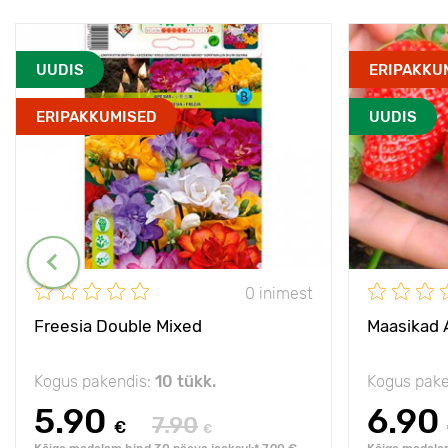
UUDIS
ERIPAKKU
ERIPAKKUMISED
UUDIS
0 inimest
Freesia Double Mixed
Maasikad 
Kogus pakendis:
10 tükk.
Kogus pake
5.90
6.90
7.90
€
€