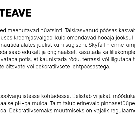
TEAVE
 õied meenutavad hüatsinti. Täiskasvanud põõsas kasva
 alguses kreemjasvalged, kuid omandavad hooaja jooksul
 nautida alates juulist kuni sügiseni. Skyfall Frenne kim
da saab edukalt ja originaalselt kasutada ka lillekomple
atada potis, et kaunistada rõdu, terrassi või liigutada 
e õitsvate või dekoratiivsete lehtpõõsastega.
oolvarjulistesse kohtadesse. Eelistab viljakat, mõõduka
utraalse pH-ga mulda. Taim talub erinevaid pinnasetüüpe
ida. Dekoratiivsemaks muutmiseks on vajalik regulaarn