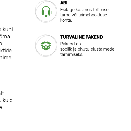
ABI
Esitage küsimus tellimise,
tarne või taimehoolduse
kohta.
b kuni
 õrna
TURVALINE PAKEND
p
Pakend on
sobilik ja ohutu elustaimede
ktide
tarnimiseks.
taime
lt
, kuid
e