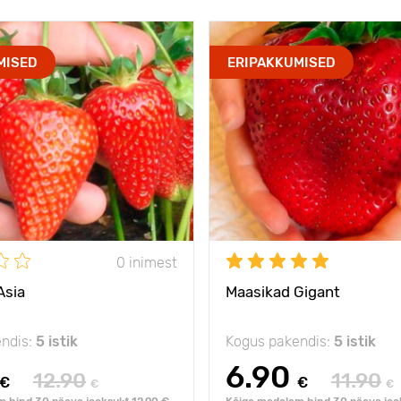
MISED
ERIPAKKUMISED
0 inimest
Asia
Maasikad Gigant
ndis:
5 istik
Kogus pakendis:
5 istik
6.90
12.90
11.90
€
€
€
€