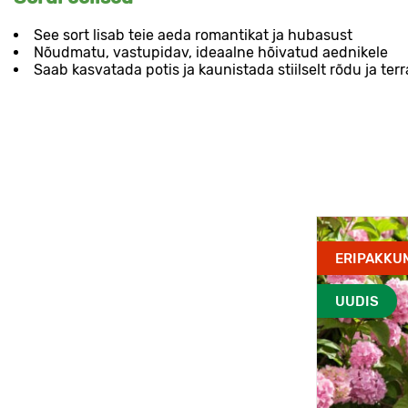
See sort lisab teie aeda romantikat ja hubasust
Nõudmatu, vastupidav, ideaalne hõivatud aednikele
Saab kasvatada potis ja kaunistada stiilselt rõdu ja terr
ERIPAKKU
UUDIS