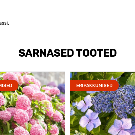
assi.
SARNASED TOOTED
MISED
ERIPAKKUMISED