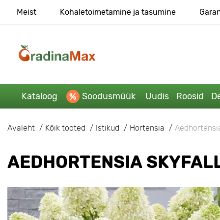
Meist
Kohaletoimetamine ja tasumine
Garan
Kataloog
Soodusmüük
Uudis
Roosid
De
Avaleht
Kõik tooted
Istikud
Hortensia
Aedhortensia
AEDHORTENSIA SKYFALL