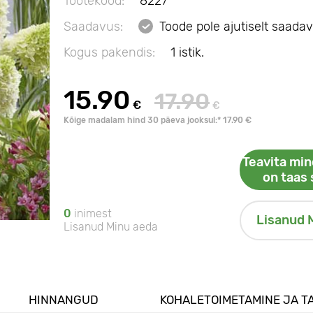
Tootekood:
8227
Saadavus:
Toode pole ajutiselt saadav
Kogus pakendis:
1 istik.
15.90
17.90
€
€
Kõige madalam hind 30 päeva jooksul:* 17.90 €
Teavita min
on taas 
0
inimest
Lisanud 
Lisanud Minu aeda
HINNANGUD
KOHALETOIMETAMINE JA T