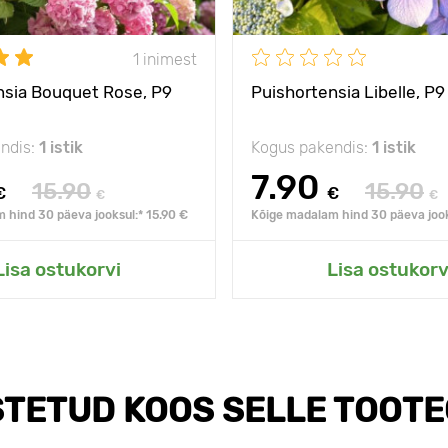
1 inimest
nsia Bouquet Rose, P9
Puishortensia Libelle, P9
ndis:
1 istik
Kogus pakendis:
1 istik
7.90
15.90
15.90
€
€
€
€
 hind 30 päeva jooksul:* 15.90 €
Kõige madalam hind 30 päeva jook
Lisa ostukorvi
Lisa ostukorv
TETUD KOOS SELLE TOOT