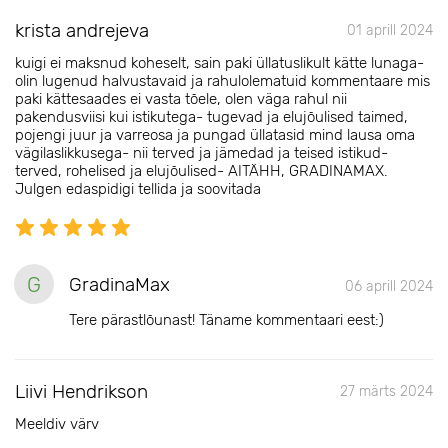
krista andrejeva
01 aprill 2024
kuigi ei maksnud koheselt, sain paki üllatuslikult kätte lunaga-
olin lugenud halvustavaid ja rahulolematuid kommentaare mis
paki kättesaades ei vasta tõele, olen väga rahul nii
pakendusviisi kui istikutega- tugevad ja elujõulised taimed,
pojengi juur ja varreosa ja pungad üllatasid mind lausa oma
vägilaslikkusega- nii terved ja jämedad ja teised istikud-
terved, rohelised ja elujõulised- AITÄHH, GRADINAMAX.
Julgen edaspidigi tellida ja soovitada
G
GradinaMax
06 aprill 2024
Tere pärastlõunast! Täname kommentaari eest:)
Liivi Hendrikson
27 märts 2024
Meeldiv värv