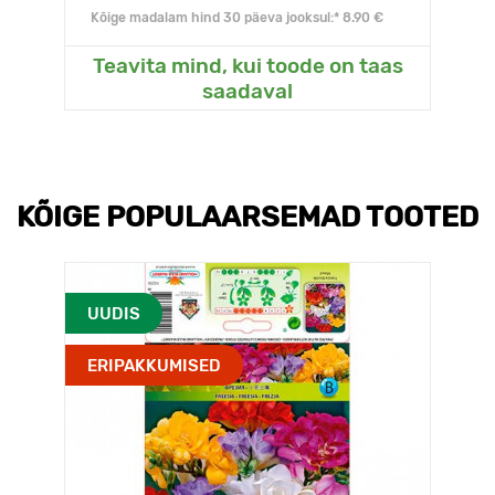
Kõige madalam hind 30 päeva jooksul:* 8.90 €
Teavita mind, kui toode on taas
saadaval
KÕIGE POPULAARSEMAD TOOTED
UUDIS
ERIPAKKUMISED