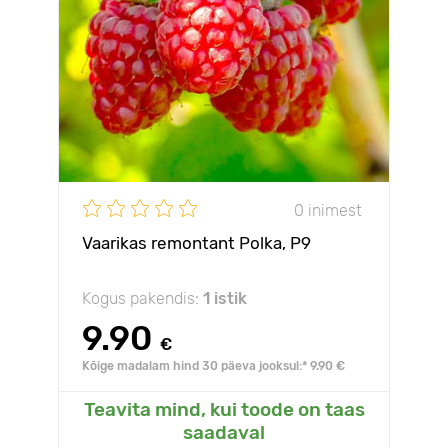
0 inimest
Vaarikas remontant Polka, Р9
Kogus pakendis:
1 istik
9.90
€
Kõige madalam hind 30 päeva jooksul:* 9.90 €
Teavita mind, kui toode on taas
saadaval