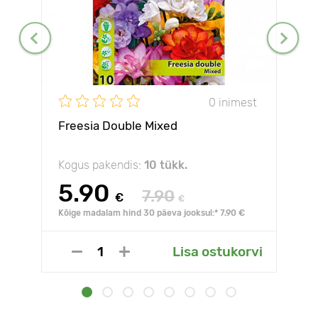
0 inimest
Freesia Double Mixed
Kogus pakendis:
10 tükk.
5.90
7.90
€
€
Kõige madalam hind 30 päeva jooksul:* 7.90 €
Lisa ostukorvi