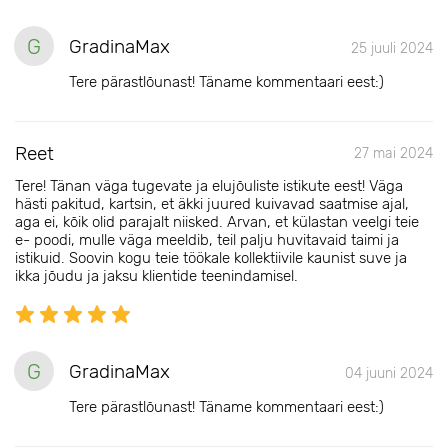
G
GradinaMax
25 juuli 2024
Tere pärastlõunast! Täname kommentaari eest:)
Reet
27 mai 2024
Tere! Tänan väga tugevate ja elujõuliste istikute eest! Väga
hästi pakitud, kartsin, et äkki juured kuivavad saatmise ajal,
aga ei, kõik olid parajalt niisked. Arvan, et külastan veelgi teie
e- poodi, mulle väga meeldib, teil palju huvitavaid taimi ja
istikuid. Soovin kogu teie töökale kollektiivile kaunist suve ja
ikka jõudu ja jaksu klientide teenindamisel.
G
GradinaMax
04 juuni 2024
Tere pärastlõunast! Täname kommentaari eest:)