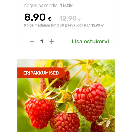
Kogus pakendis:
1 istik
8.90
12.90
€
€
Kõige madalam hind 30 päeva jooksul:* 12.90 €
Lisa ostukorvi
ERIPAKKUMISED