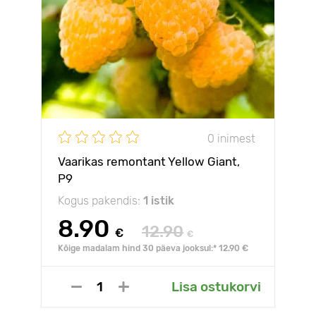
0 inimest
Vaarikas remontant Yellow Giant,
Р9
Kogus pakendis:
1 istik
8.90
12.90
€
€
Kõige madalam hind 30 päeva jooksul:* 12.90 €
Lisa ostukorvi