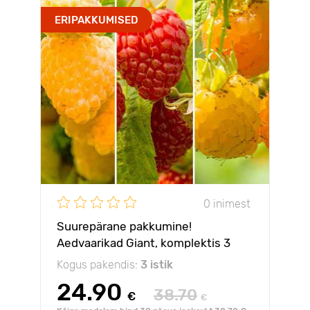
ERIPAKKUMISED
0 inimest
Suurepärane pakkumine!
Aedvaarikad Giant, komplektis 3
istikut
Kogus pakendis:
3 istik
24.90
38.70
€
€