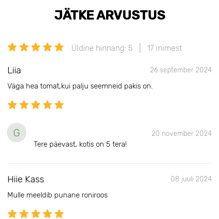
JÄTKE ARVUSTUS
Üldine hinnang: 5
17 inimest
Liia
26 september 2024
Väga hea tomat,kui palju seemneid pakis on.
G
20 november 2024
Tere päevast, kotis on 5 tera!
Hiie Kass
08 juuli 2024
Mulle meeldib punane roniroos