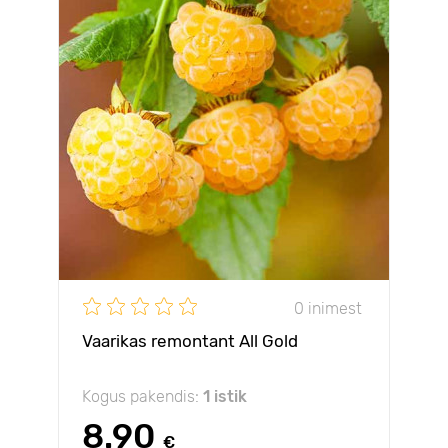
0 inimest
Vaarikas remontant All Gold
Kogus pakendis:
1 istik
8.90
€