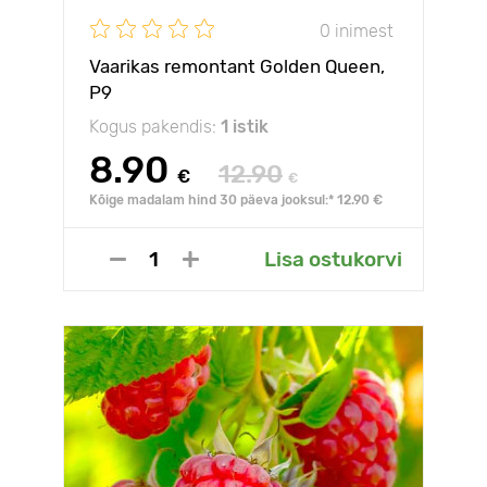
0 inimest
Vaarikas remontant Golden Queen,
Р9
Kogus pakendis:
1 istik
8.90
12.90
€
€
Kõige madalam hind 30 päeva jooksul:* 12.90 €
Lisa ostukorvi