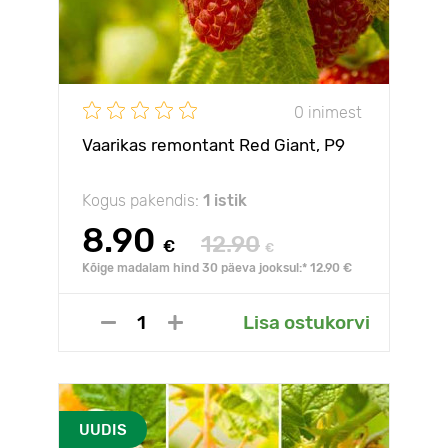
0 inimest
Vaarikas remontant Red Giant, Р9
Kogus pakendis:
1 istik
8.90
12.90
€
€
Kõige madalam hind 30 päeva jooksul:* 12.90 €
Lisa ostukorvi
UUDIS