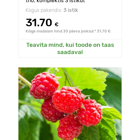
trio, komplektis 3 istikut
Kogus pakendis:
3 istik
31.70
€
Kõige madalam hind 30 päeva jooksul:* 31.70 €
Teavita mind, kui toode on taas
saadaval