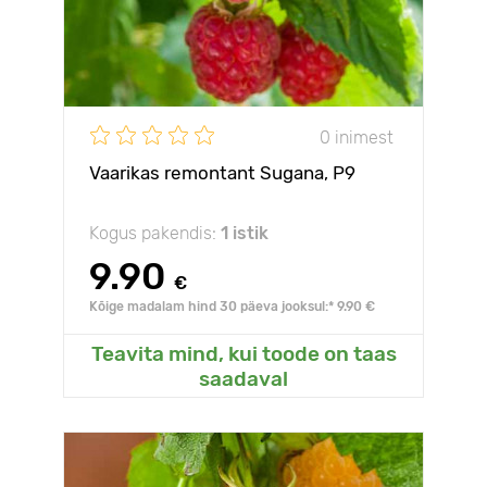
0 inimest
Vaarikas remontant Sugana, Р9
Kogus pakendis:
1 istik
9.90
€
Kõige madalam hind 30 päeva jooksul:* 9.90 €
Teavita mind, kui toode on taas
saadaval