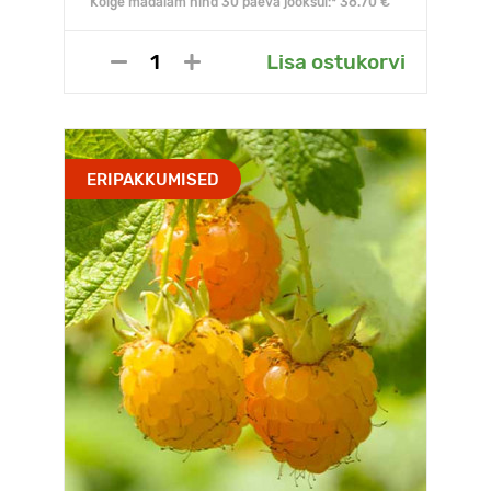
Kõige madalam hind 30 päeva jooksul:* 38.70 €
Lisa ostukorvi
ERIPAKKUMISED