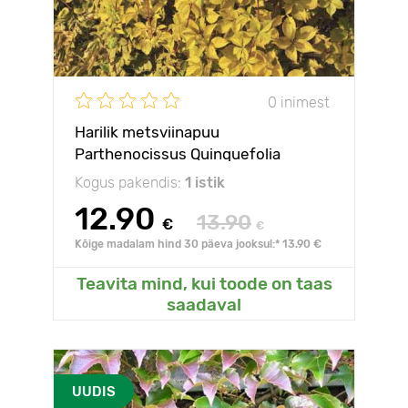
0 inimest
Harilik metsviinapuu
Parthenocissus Quinquefolia
Yellow Wall PBR, С2
Kogus pakendis:
1 istik
12.90
13.90
€
€
Kõige madalam hind 30 päeva jooksul:* 13.90 €
Teavita mind, kui toode on taas
saadaval
UUDIS