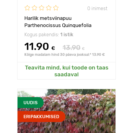
0 inimest
Harilik metsviinapuu
Parthenocissus Quinquefolia
Redwall Troki ®, С2
Kogus pakendis:
1 istik
11.90
13.90
€
€
Kõige madalam hind 30 päeva jooksul:* 13.90 €
Teavita mind, kui toode on taas
saadaval
UUDIS
ERIPAKKUMISED