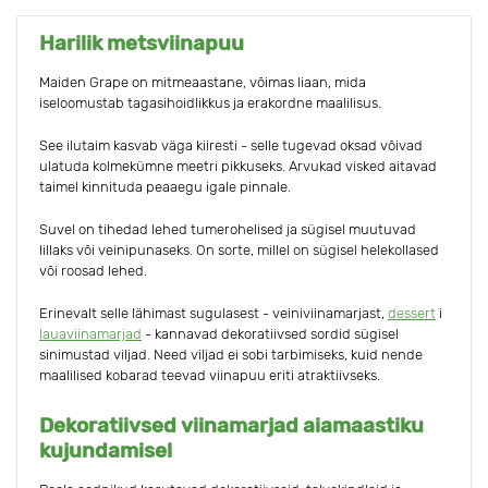
Harilik metsviinapuu
Maiden Grape on mitmeaastane, võimas liaan, mida
iseloomustab tagasihoidlikkus ja erakordne maalilisus.
See ilutaim kasvab väga kiiresti - selle tugevad oksad võivad
ulatuda kolmekümne meetri pikkuseks. Arvukad visked aitavad
taimel kinnituda peaaegu igale pinnale.
Suvel on tihedad lehed tumerohelised ja sügisel muutuvad
lillaks või veinipunaseks. On sorte, millel on sügisel helekollased
või roosad lehed.
Erinevalt selle lähimast sugulasest - veiniviinamarjast,
dessert
i
lauaviinamarjad
- kannavad dekoratiivsed sordid sügisel
sinimustad viljad. Need viljad ei sobi tarbimiseks, kuid nende
maalilised kobarad teevad viinapuu eriti atraktiivseks.
Dekoratiivsed viinamarjad aiamaastiku
kujundamisel