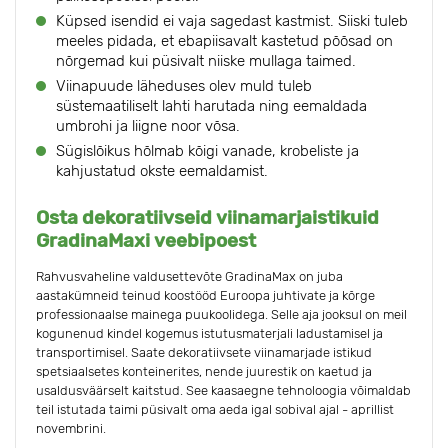
Küpsed isendid ei vaja sagedast kastmist. Siiski tuleb
meeles pidada, et ebapiisavalt kastetud põõsad on
nõrgemad kui püsivalt niiske mullaga taimed.
Viinapuude läheduses olev muld tuleb
süstemaatiliselt lahti harutada ning eemaldada
umbrohi ja liigne noor võsa.
Sügislõikus hõlmab kõigi vanade, krobeliste ja
kahjustatud okste eemaldamist.
Osta dekoratiivseid viinamarjaistikuid
GradinaMaxi veebipoest
Rahvusvaheline valdusettevõte GradinaMax on juba
aastakümneid teinud koostööd Euroopa juhtivate ja kõrge
professionaalse mainega puukoolidega. Selle aja jooksul on meil
kogunenud kindel kogemus istutusmaterjali ladustamisel ja
transportimisel. Saate dekoratiivsete viinamarjade istikud
spetsiaalsetes konteinerites, nende juurestik on kaetud ja
usaldusväärselt kaitstud. See kaasaegne tehnoloogia võimaldab
teil istutada taimi püsivalt oma aeda igal sobival ajal - aprillist
novembrini.