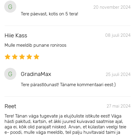
G
20 november 2024
Tere päevast, kotis on 5 tera!
Hiie Kass
08 juuli 2024
Mulle meeldib punane roniroos
G
GradinaMax
25 juuli 2024
Tere pärastlõunast! Täname kommentaari eest:)
Reet
27 mai 2024
Tere! Tänan väga tugevate ja elujõuliste istikute eest! Väga
hästi pakitud, kartsin, et äkki juured kuivavad saatmise ajal,
aga ei, kõik olid parajalt niisked. Arvan, et külastan veelgi teie
e- poodi, mulle väga meeldib, teil palju huvitavaid taimi ja