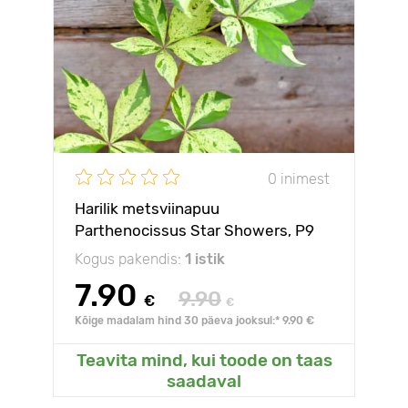
0 inimest
Harilik metsviinapuu
Parthenocissus Star Showers, P9
Kogus pakendis:
1 istik
7.90
9.90
€
€
Kõige madalam hind 30 päeva jooksul:* 9.90 €
Teavita mind, kui toode on taas
saadaval