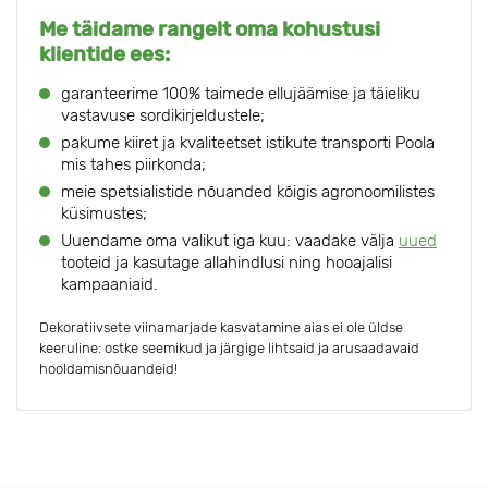
Me täidame rangelt oma kohustusi
klientide ees:
garanteerime 100% taimede ellujäämise ja täieliku
vastavuse sordikirjeldustele;
pakume kiiret ja kvaliteetset istikute transporti Poola
mis tahes piirkonda;
meie spetsialistide nõuanded kõigis agronoomilistes
küsimustes;
Uuendame oma valikut iga kuu: vaadake välja
uued
tooteid ja kasutage allahindlusi ning hooajalisi
kampaaniaid.
Dekoratiivsete viinamarjade kasvatamine aias ei ole üldse
keeruline: ostke seemikud ja järgige lihtsaid ja arusaadavaid
hooldamisnõuandeid!