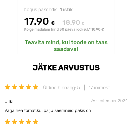
Kogus pakendis:
1 istik
17.90
18.90
€
€
Kõige madalam hind 30 päeva jooksul:* 18.90 €
Teavita mind, kui toode on taas
saadaval
JÄTKE ARVUSTUS
Üldine hinnang: 5
17 inimest
Liia
26 september 2024
Väga hea tomat,kui palju seemneid pakis on.