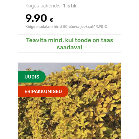
Kogus pakendis:
1 istik
9.90
€
Kõige madalam hind 30 päeva jooksul:* 9.90 €
Teavita mind, kui toode on taas
saadaval
UUDIS
ERIPAKKUMISED