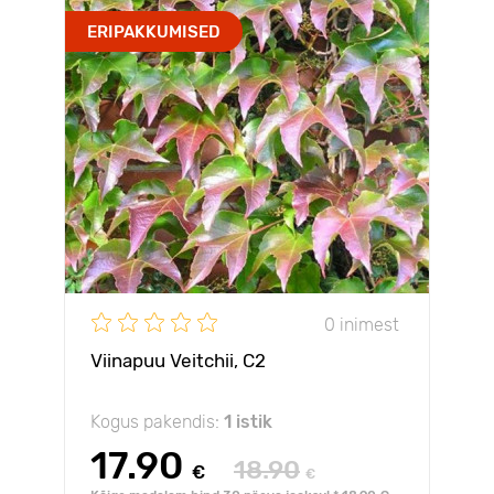
ERIPAKKUMISED
0 inimest
Viinapuu Veitchii, С2
Kogus pakendis:
1 istik
17.90
18.90
€
€