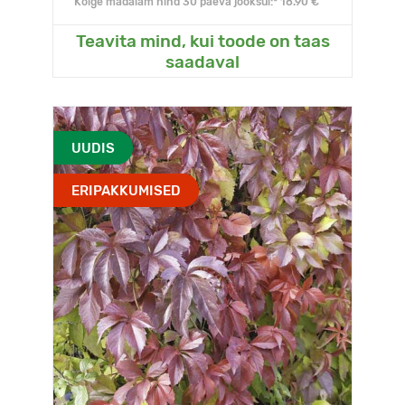
Kõige madalam hind 30 päeva jooksul:* 18.90 €
Teavita mind, kui toode on taas
saadaval
UUDIS
ERIPAKKUMISED