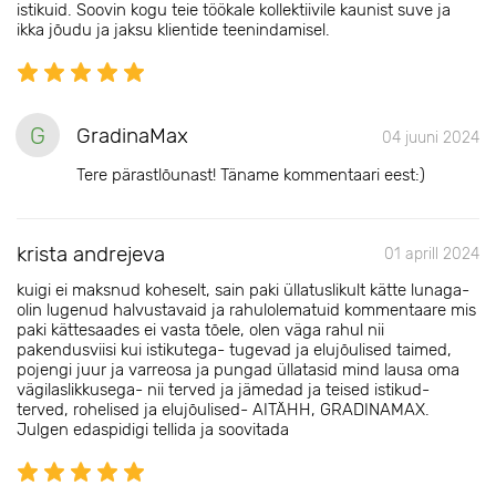
istikuid. Soovin kogu teie töökale kollektiivile kaunist suve ja
ikka jõudu ja jaksu klientide teenindamisel.
G
GradinaMax
04 juuni 2024
Tere pärastlõunast! Täname kommentaari eest:)
krista andrejeva
01 aprill 2024
kuigi ei maksnud koheselt, sain paki üllatuslikult kätte lunaga-
olin lugenud halvustavaid ja rahulolematuid kommentaare mis
paki kättesaades ei vasta tõele, olen väga rahul nii
pakendusviisi kui istikutega- tugevad ja elujõulised taimed,
pojengi juur ja varreosa ja pungad üllatasid mind lausa oma
vägilaslikkusega- nii terved ja jämedad ja teised istikud-
terved, rohelised ja elujõulised- AITÄHH, GRADINAMAX.
Julgen edaspidigi tellida ja soovitada