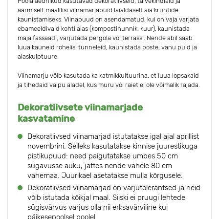
Poola aednikud kasutavad dekoratiivseid, talvekindlaid ja
äärmiselt maalilisi viinamarjapuid laialdaselt aia kruntide
kaunistamiseks. Viinapuud on asendamatud, kui on vaja varjata
ebameeldivaid kohti aias (kompostihunnik, kuur), kaunistada
maja fassaadi, varjutada pergola või terrassi. Nende abil saab
luua kauneid rohelisi tunneleid, kaunistada poste, vanu puid ja
aiaskulptuure.
Viinamarju võib kasutada ka katmikkultuurina, et luua lopsakaid
ja tihedaid vaipu aladel, kus muru või raiet ei ole võimalik rajada.
Dekoratiivsete viinamarjade
kasvatamine
Dekoratiivsed viinamarjad istutatakse igal ajal aprillist
novembrini. Selleks kasutatakse kinnise juurestikuga
pistikupuud: need paigutatakse umbes 50 cm
sügavusse auku, jättes nende vahele 80 cm
vahemaa. Juurikael asetatakse mulla kõrgusele.
Dekoratiivsed viinamarjad on varjutolerantsed ja neid
võib istutada kõikjal maal. Siiski ei pruugi lehtede
sügisvärvus varjus olla nii erksavärviline kui
päikesepoolsel poolel.