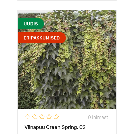
UUDIS
ERIPAKKUMISED
0 inimest
Viinapuu Green Spring, С2