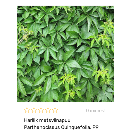
0 inimest
Harilik metsviinapuu
Parthenocissus Quinquefolia, P9