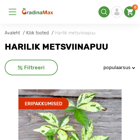
0
Avaleht
Kõik tooted
Harilik metsviinapuu
HARILIK METSVIINAPUU
Filtreeri
populaarsus
ERIPAKKUMISED