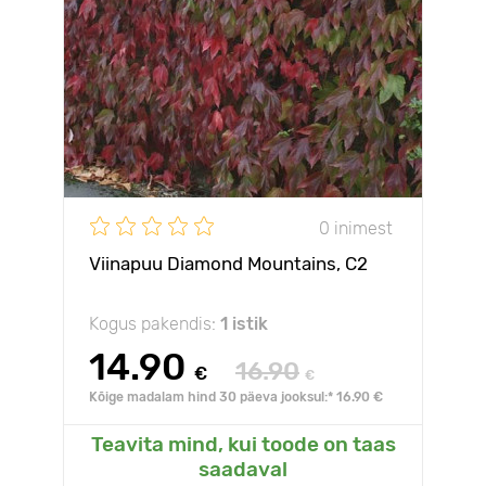
0 inimest
Viinapuu Diamond Mountains, С2
Kogus pakendis:
1 istik
14.90
16.90
€
€
Kõige madalam hind 30 päeva jooksul:* 16.90 €
Teavita mind, kui toode on taas
saadaval