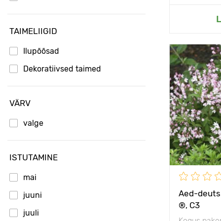
Li
L
TAIMELIIGID
Ilupõõsad
Omadused
Dekoratiivsed taimed
Taime kõrgu
VÄRV
Type pots
valge
Taimede
vahekaugus
ISTUTAMINE
Päikseline,
poolvarjulin
mai
Vastupidavu
Aed-deutsi
juuni
®, С3
juuli
Kogus pake