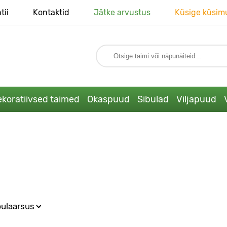
tii
Kontaktid
Jätke arvustus
Küsige küsim
koratiivsed taimed
Okaspuud
Sibulad
Viljapuud
ulaarsus