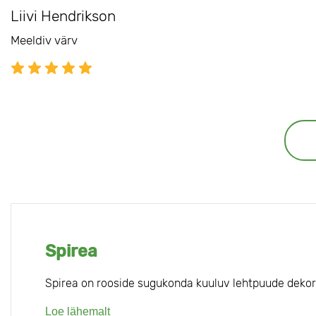
Liivi Hendrikson
Meeldiv värv
Spirea
Spirea on rooside sugukonda kuuluv lehtpuude dekora
Loe lähemalt
Arvukad sordid erinevad põõsa kõrguse, õisikute värvi