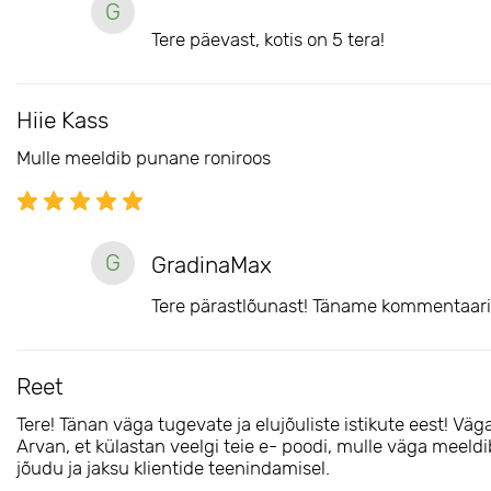
G
Tere päevast, kotis on 5 tera!
Hiie Kass
Mulle meeldib punane roniroos
G
GradinaMax
Tere pärastlõunast! Täname kommentaari 
Reet
Tere! Tänan väga tugevate ja elujõuliste istikute eest! Väga 
Arvan, et külastan veelgi teie e- poodi, mulle väga meeldib, 
jõudu ja jaksu klientide teenindamisel.