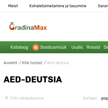
Meist
Kohaletoimetamine ja tasumine
Garan
Kataloog
Soodusmüük
Uudis
Roosid
De
Avaleht
Kõik tooted
Aed-deutsia
AED-DEUTSIA
Filtri lähtestamine
Sorteeri:
pop