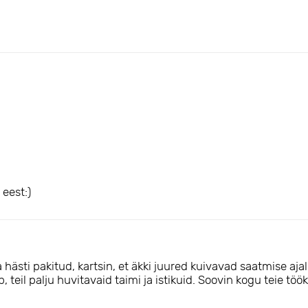
eest:)
hästi pakitud, kartsin, et äkki juured kuivavad saatmise ajal, 
teil palju huvitavaid taimi ja istikuid. Soovin kogu teie tööka