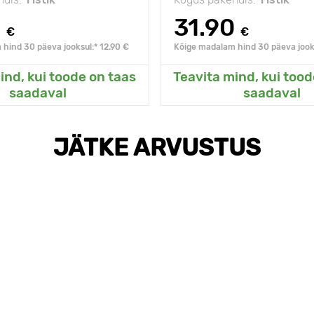
0
31.90
€
€
hind 30 päeva jooksul:* 12.90 €
Kõige madalam hind 30 päeva jooks
ind, kui toode on taas
Teavita mind, kui tood
sanud Minu aeda
Lisanud Minu a
saadaval
saadaval
JÄTKE ARVUSTUS