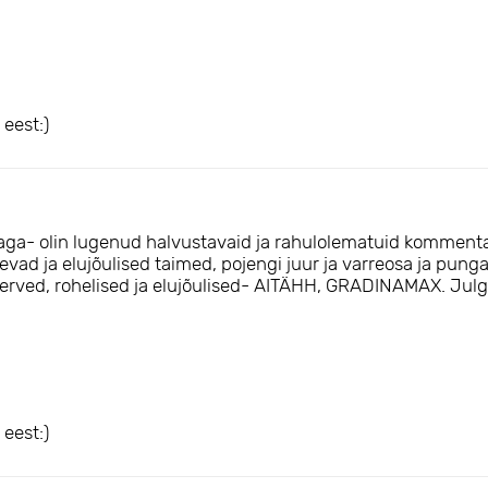
eest:)
lunaga- olin lugenud halvustavaid ja rahulolematuid komment
ugevad ja elujõulised taimed, pojengi juur ja varreosa ja pun
 terved, rohelised ja elujõulised- AITÄHH, GRADINAMAX. Julge
eest:)