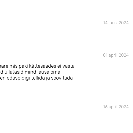
04 juuni 2024
01 aprill 2024
aare mis paki kättesaades ei vasta
gad üllatasid mind lausa oma
n edaspidigi tellida ja soovitada
06 aprill 2024