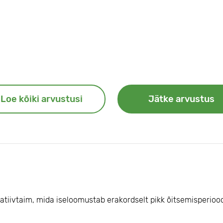
Loe kõiki arvustusi
Jätke arvustus
tiivtaim, mida iseloomustab erakordselt pikk õitsemisperioo
 ja kuju, keerulise lehestiku mitmekesisuse, õitsemise aja ja k