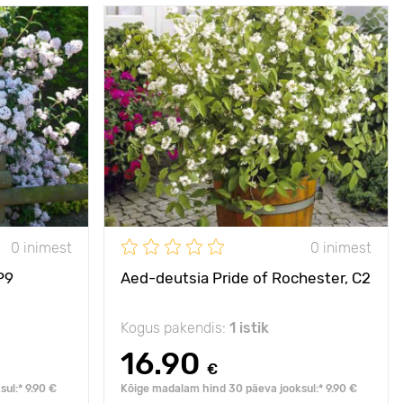
kumatult ilus
Omadused
Liigile haruldase
kujuga lilled
50 - 200 cm
Taime kõrgus
1,2 - 1,8 m
P9
Type pots
С2
50 - 200 cm
Taimede
100 - 150 cm
vahekaugused
päike
Päikseline,
päikesepaisteline
poolvarjuline
koht
0 inimest
0 inimest
- 29°С
Vastupidavus külmale
- 28°С
P9
Aed-deutsia Pride of Rochester, С2
Kogus pakendis:
1 istik
16.90
€
ul:* 9.90 €
Kõige madalam hind 30 päeva jooksul:* 9.90 €