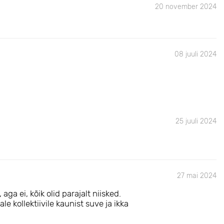
20 november 2024
08 juuli 2024
25 juuli 2024
27 mai 2024
aga ei, kõik olid parajalt niisked.
le kollektiivile kaunist suve ja ikka