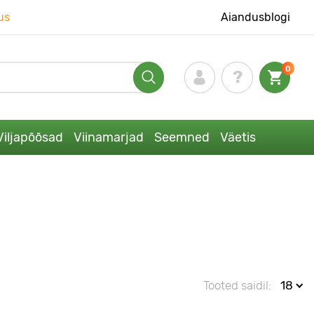
us
Aiandusblogi
0
Viljapõõsad
Viinamarjad
Seemned
Väetis
Tooted saidil:
18