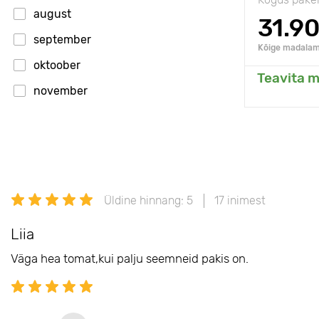
august
31.9
september
Kõige madalam 
oktoober
Teavita m
Li
november
märts
aprill
Üldine hinnang: 5
17 inimest
Liia
Väga hea tomat,kui palju seemneid pakis on.