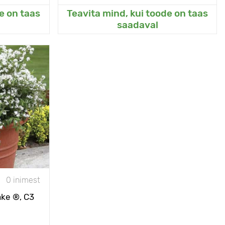
e on taas
Teavita mind, kui toode on taas
eda
Lisanud Minu aeda
saadaval
õib kasutada
dala hekina
50 - 60 cm
С3
50 - 80 cm
sepaisteline
koht
0 inimest
- 28°С
ake ®, С3