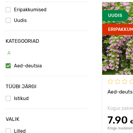
Eripakkumised
Omadused
UUDIS
Uudis
ERIPAKKUM
Taime kõrgu
KATEGOORIAD
Taimede
vahekaugus
A
Päikseline,
Aed-deutsia
poolvarjulin
Vastupidavu
TÜÜBI JÄRGI
Aed-deutsi
Istikud
Kogus pake
7.90
VALIK
Kõige madalam 
Lilled