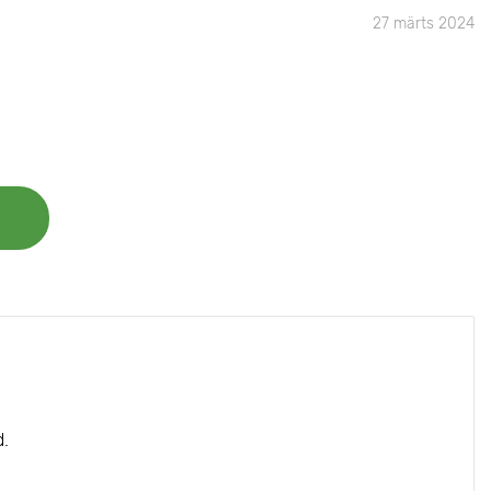
27 märts 2024
d.
estuse poolest. Kultuuri tagasihoidlikkus ja