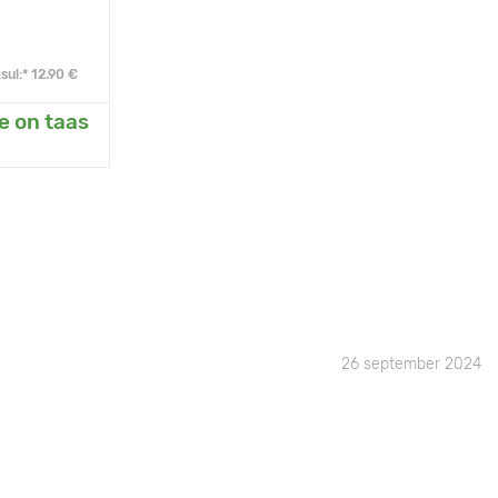
ul:* 12.90 €
e on taas
eda
26 september 2024