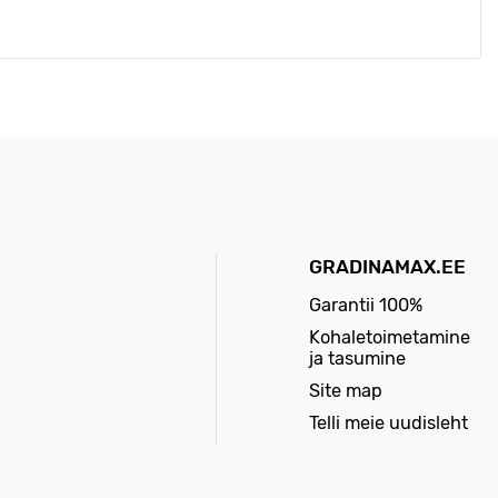
Amatööride aianduses kasutatakse okaspuud
 okste all.
es või maapinnal liibudes) moodustuvad
ikamiseks: neid saab kujundada keradeks,
GRADINAMAX.EE
Garantii 100%
s varjutavad lopsakaid, lumivalgeid õisikuid;
Kohaletoimetamine
ungadega. Õitsemise ajal meenutab taim
ja tasumine
Site map
Telli meie uudisleht
lumivalgete õisikute raskuse all.