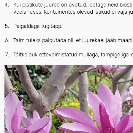
Kui pistikute juured on avatud, leotage neid biost
veelahuses. Konteinerites olevad istikud ei vaja ju
Paigaldage tugitapp.
Taim tuleks paigutada nii, et juurekael jääb maapi
Täitke auk ettevalmistatud mullaga, tampige iga k