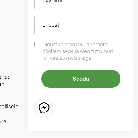
Nõustun oma isikuandmete
töötlemisega ja olen tutvunud
privaatsuspoliitikaga
lehed
ab
elliseid
 ja