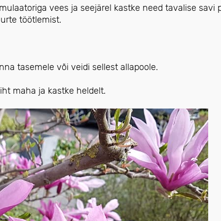
imulaatoriga vees ja seejärel kastke need tavalise savi
urte töötlemist.
nna tasemele või veidi sellest allapoole.
iht maha ja kastke heldelt.