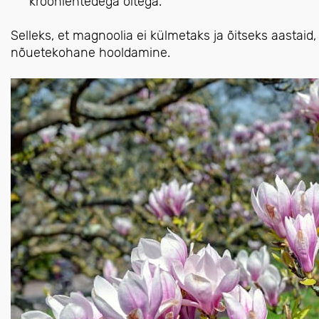
kroonlehtedega õitega.
Selleks, et magnoolia ei külmetaks ja õitseks aastaid, 
nõuetekohane hooldamine.