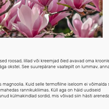
lised roosad, lillad või kreemjad õied avavad oma kroon
jääga okstel. See suurepärane vaatepilt on lummav, ann
 magnoolia. Kuid selle termofiilne iseloom ei võimalda s
d mahedas rannikukliimas. Küll aga on häid uudiseid
nud külmakindlad sordid, mis võivad siin hästi areneda