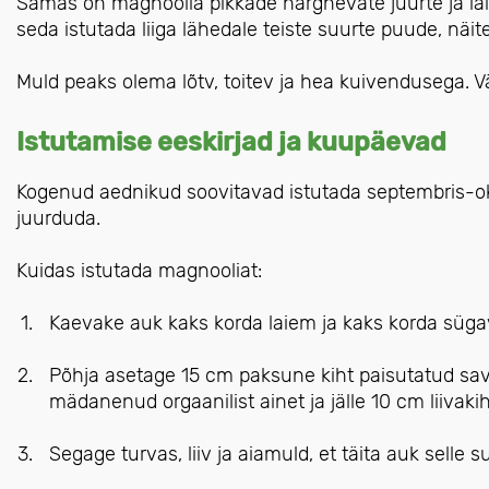
Samas on magnoolia pikkade hargnevate juurte ja laia
seda istutada liiga lähedale teiste suurte puude, näi
Muld peaks olema lõtv, toitev ja hea kuivendusega. Väl
Istutamise eeskirjad ja kuupäevad
Kogenud aednikud soovitavad istutada septembris-okt
juurduda.
Kuidas istutada magnooliat:
Kaevake auk kaks korda laiem ja kaks korda sügav
Põhja asetage 15 cm paksune kiht paisutatud savi, p
mädanenud orgaanilist ainet ja jälle 10 cm liivakih
Segage turvas, liiv ja aiamuld, et täita auk selle s