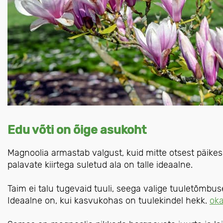
Edu võti on õige asukoht
Magnoolia armastab valgust, kuid mitte otsest päikes
palavate kiirtega suletud ala on talle ideaalne.
Taim ei talu tugevaid tuuli, seega valige tuuletõmbus
Ideaalne on, kui kasvukohas on tuulekindel hekk.
ok