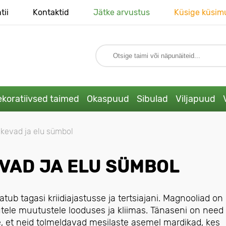
tii
Kontaktid
Jätke arvustus
Küsige küsim
koratiivsed taimed
Okaspuud
Sibulad
Viljapuud
 kevad ja elu sümbol
EVAD JA ELU SÜMBOL
ub tagasi kriidiajastusse ja tertsiajani. Magnooliad on 
utele muutustele looduses ja kliimas. Tänaseni on nee
, et neid tolmeldavad mesilaste asemel mardikad, kes