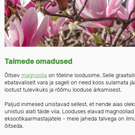
Taimede omadused
Õitsev
magnoolia
on tõeline loodusime. Selle graatsi
ebatavaliselt vara ja sageli on need koos sulamata 
lootust tulevikuks ja rõõmu looduse ärkamisest.
Paljud inimesed unistavad sellest, et nende aias oleks
unistusi alati täide viia. Looduses elavad magnoolia
eksootikaarmastajatele - meie jaheda talvega on ilmu
õitseda.