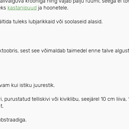
livalguva krooniga ning vajab palju ruumi, seega ei to
teks
kastanipuud
ja hoonetele.
tida tuleks lubjarikkaid või soolaseid alasid.
oobris, sest see võimaldab taimedel enne talve algust
am kui istiku juurestik.
urustatud telliskivi või kiviklibu, seejärel 10 cm liiva,
t.
ubstraadiga.