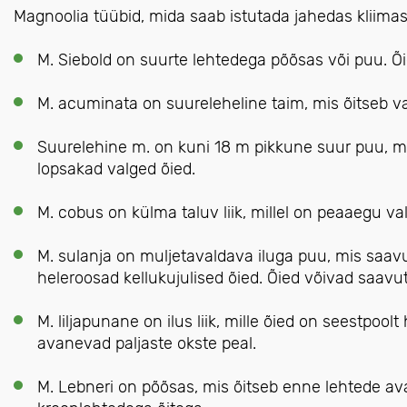
Magnoolia tüübid, mida saab istutada jahedas kliimas
M. Siebold on suurte lehtedega põõsas või puu. Õi
M. acuminata on suureleheline taim, mis õitseb vas
Suurelehine m. on kuni 18 m pikkune suur puu, mi
lopsakad valged õied.
M. cobus on külma taluv liik, millel on peaaegu va
M. sulanja on muljetavaldava iluga puu, mis saav
heleroosad kellukujulised õied. Õied võivad saav
M. liljapunane on ilus liik, mille õied on seestpoolt
avanevad paljaste okste peal.
M. Lebneri on põõsas, mis õitseb enne lehtede av