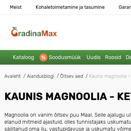
Meist
Kohaletoimetamine ja tasumine
Garan
Kataloog
Soodusmüük
Uudis
Roosid
De
Avaleht
Aiandusblogi
Õitsev aed
Kaunis magnoolia -
KAUNIS MAGNOOLIA - K
Magnoolia on vanim õitsev puu Maal. Selle ajalugu ulat
elanud mitmeid ajastuid, olles tunnistajaks uskumat
säilitanud oma ilu, vastupidavuse ja uskumatu võime