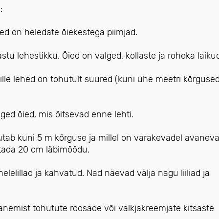
:
ed on heledate õiekestega piimjad.
tu lehestikku. Õied on valged, kollaste ja roheka laiku
lle lehed on tohutult suured (kuni ühe meetri kõrgused
lged õied, mis õitsevad enne lehti.
utab kuni 5 m kõrguse ja millel on varakevadel avanev
utada 20 cm läbimõõdu.
 helelillad ja kahvatud. Nad näevad välja nagu liiliad ja
anemist tohutute roosade või valkjakreemjate kitsaste