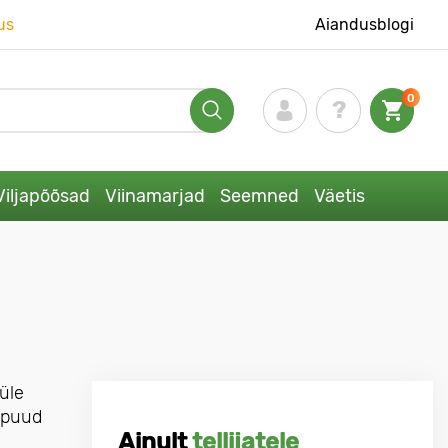
us
Aiandusblogi
0
Viljapõõsad
Viinamarjad
Seemned
Väetis
üle
d puud
Ainult
tellijatele