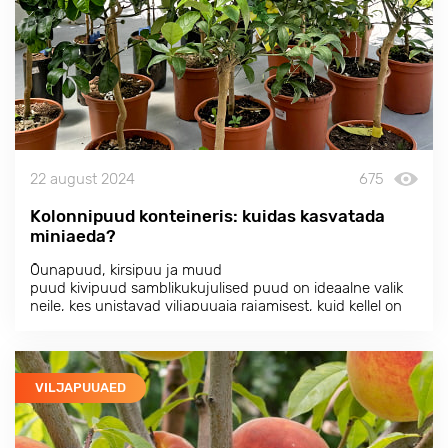
22 august 2024
675
Kolonnipuud konteineris: kuidas kasvatada
miniaeda?
Õunapuud, kirsipuu ja muud
puud kivipuud samblikukujulised puud on ideaalne valik
neile, kes unistavad viljapuuaia rajamisest, kuid kellel on
selleks vähe ruumi. Nende kompaktne suurus võimaldab
kasvatada viljapuid rõdudel, terrassidel ja väikestes
hoovides.
VILJAPUUAED