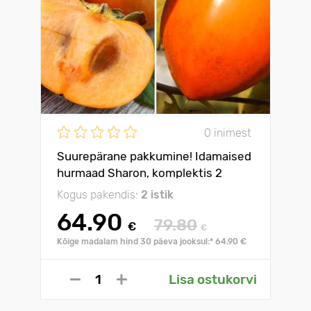
0 inimest
Suurepärane pakkumine! Idamaised
hurmaad Sharon, komplektis 2
istikut
Kogus pakendis:
2 istik
64.90
79.80
€
€
Kõige madalam hind 30 päeva jooksul:* 64.90 €
Lisa ostukorvi