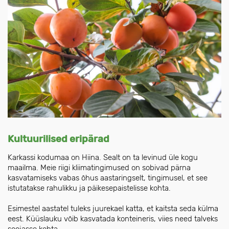
Kultuurilised eripärad
Karkassi kodumaa on Hiina. Sealt on ta levinud üle kogu
maailma. Meie riigi kliimatingimused on sobivad pärna
kasvatamiseks vabas õhus aastaringselt, tingimusel, et see
istutatakse rahulikku ja päikesepaistelisse kohta.
Esimestel aastatel tuleks juurekael katta, et kaitsta seda külma
eest. Küüslauku võib kasvatada konteineris, viies need talveks
soojasse kohta.