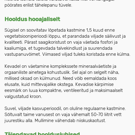
pöörates erilist tähelepanu tüvele.
Hooldus hooajaliselt
Sügisel on soovitatav lõpetada kastmine 1,5 kuud enne
vegetatsiooniperioodi lõppu, et parandada viljade säilivust ja
kvaliteeti. Pärast saagikoristust on vaja väetada fosfori ja
kaaliumiga, et tugevdada talvekindlust ja suurendada
vastupanuvõimet. Viimased viljad tuleks koristada enne külma.
Kevadel on väetamine komplekssete mineraalväetiste ja
orgaaniliste ainetega kohustuslik. Sel ajal on selgelt näha,
millised oksad on külmunud. Need võib eemaldada koos
elusate, kuid mittevajalike okstega. Kevadise kärpimise
eesmärk on luua kompaktne, ventileeritud ja maksimaalselt
valgustatud kroon.
Suvel, viljade kasvuperioodil, on oluline regulaarne kastmine.
Sõltuvalt taime vanusest on vaja vähemalt 50-70 liitrit vett
juurestiku alla. Mullimine vähendab niiskuskaotust.
Täiendavad hooldusjuhised