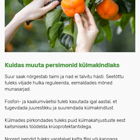
Kuidas muuta persimonid külmakindlaks
Suur saak nõrgestab taimi ja nad ei talvitu hästi. Seetõttu
tuleks viljade hulka reguleerida, eemaldades mõned
munasarjad.
Fosfori- ja kaaliumväetisi tuleb kasutada igal aastal, et
tugevdada juurestikku ja suurendada külmakindlust.
Külmades piirkondades tuleks puid külmakahjustuste eest
kaitsmiseks töödelda krüoprotektantidega.
Noored isendid tuleks varatalvel katta fliisi või kangaga,