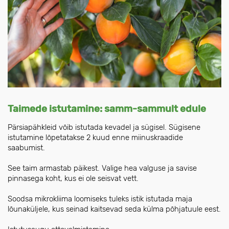
Taimede istutamine: samm-sammult edule
Pärsiapähkleid võib istutada kevadel ja sügisel. Sügisene
istutamine lõpetatakse 2 kuud enne miinuskraadide
saabumist.
See taim armastab päikest. Valige hea valguse ja savise
pinnasega koht, kus ei ole seisvat vett.
Soodsa mikrokliima loomiseks tuleks istik istutada maja
lõunaküljele, kus seinad kaitsevad seda külma põhjatuule eest.