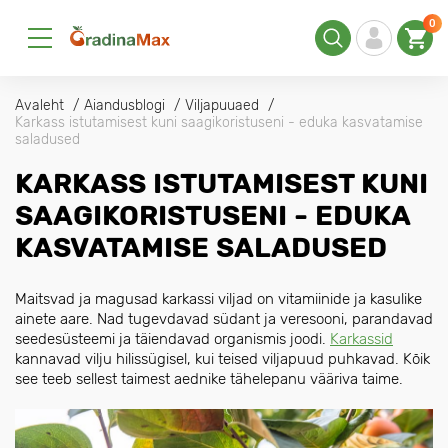
0
Avaleht
Aiandusblogi
Viljapuuaed
Karkass istutamisest kuni saagikoristuseni - eduka kasvatamise
saladused
KARKASS ISTUTAMISEST KUNI
SAAGIKORISTUSENI - EDUKA
KASVATAMISE SALADUSED
Maitsvad ja magusad karkassi viljad on vitamiinide ja kasulike
ainete aare. Nad tugevdavad südant ja veresooni, parandavad
seedesüsteemi ja täiendavad organismis joodi.
Karkassid
kannavad vilju hilissügisel, kui teised viljapuud puhkavad. Kõik
see teeb sellest taimest aednike tähelepanu vääriva taime.