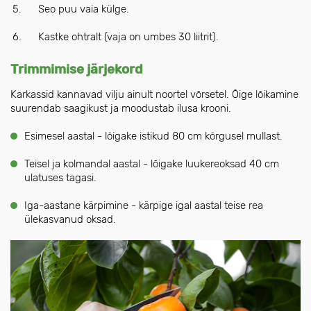
Seo puu vaia külge.
Kastke ohtralt (vaja on umbes 30 liitrit).
Trimmimise järjekord
Karkassid kannavad vilju ainult noortel võrsetel. Õige lõikamine
suurendab saagikust ja moodustab ilusa krooni.
Esimesel aastal - lõigake istikud 80 cm kõrgusel mullast.
Teisel ja kolmandal aastal - lõigake luukereoksad 40 cm
ulatuses tagasi.
Iga-aastane kärpimine - kärpige igal aastal teise rea
ülekasvanud oksad.