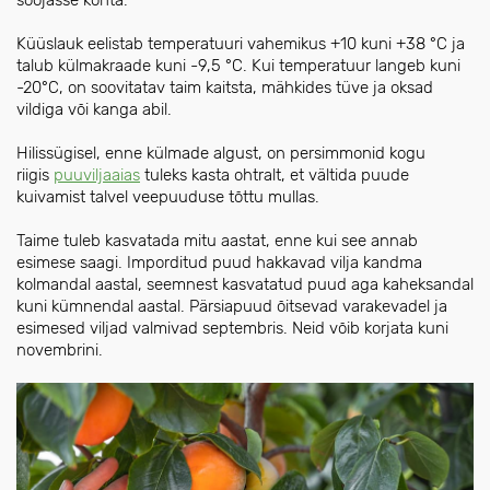
Küüslauk eelistab temperatuuri vahemikus +10 kuni +38 °C ja
talub külmakraade kuni -9,5 °C. Kui temperatuur langeb kuni
-20°C, on soovitatav taim kaitsta, mähkides tüve ja oksad
vildiga või kanga abil.
Hilissügisel, enne külmade algust, on persimmonid kogu
riigis
puuviljaaias
tuleks kasta ohtralt, et vältida puude
kuivamist talvel veepuuduse tõttu mullas.
Taime tuleb kasvatada mitu aastat, enne kui see annab
esimese saagi. Imporditud puud hakkavad vilja kandma
kolmandal aastal, seemnest kasvatatud puud aga kaheksandal
kuni kümnendal aastal. Pärsiapuud õitsevad varakevadel ja
esimesed viljad valmivad septembris. Neid võib korjata kuni
novembrini.