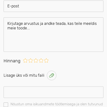
Hinnang
Lisage üks või mitu faili
Nõustun oma isikuandmete töötlemisega ja olen tutvunud