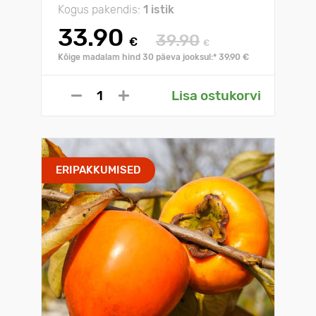
Kogus pakendis:
1 istik
33.90
39.90
€
€
Kõige madalam hind 30 päeva jooksul:* 39.90 €
Lisa ostukorvi
ERIPAKKUMISED