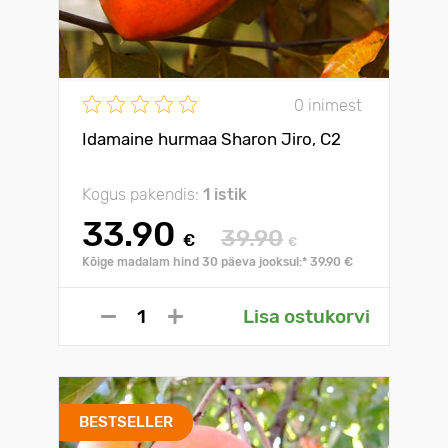
0 inimest
Idamaine hurmaa Sharon Jiro, С2
Kogus pakendis:
1 istik
33.90
39.90
€
€
Kõige madalam hind 30 päeva jooksul:* 39.90 €
Lisa ostukorvi
BESTSELLER