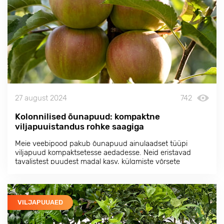
27 august 2024
742
Kolonnilised õunapuud: kompaktne
viljapuuistandus rohke saagiga
Meie veebipood pakub õunapuud ainulaadset tüüpi
viljapuud kompaktsetesse aedadesse. Neid eristavad
tavalistest puudest madal kasv, külgmiste võrsete
puudumine ja rikkalik viljakus. Nende kroon on kitsas ja
piklik, meenutades sammast.
VILJAPUUAED