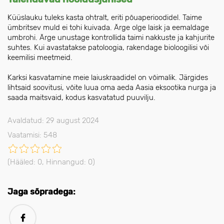
Küüslauku tuleks kasta ohtralt, eriti põuaperioodidel. Taime
ümbritsev muld ei tohi kuivada. Ärge olge laisk ja eemaldage
umbrohi. Ärge unustage kontrollida taimi nakkuste ja kahjurite
suhtes. Kui avastatakse patoloogia, rakendage bioloogilisi või
keemilisi meetmeid.
Karksi kasvatamine meie laiuskraadidel on võimalik. Järgides
lihtsaid soovitusi, võite luua oma aeda Aasia eksootika nurga ja
saada maitsvaid, kodus kasvatatud puuvilju.
Avaldatud: 29 august 2024
Vaatamisi: 548
(Hääled:
0
, Hinnangud:
0
)
Jaga sõpradega: