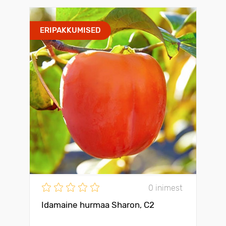
ERIPAKKUMISED
0 inimest
Idamaine hurmaa Sharon, С2