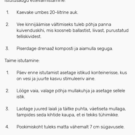
Istutusaugu ettevalmistamine:
Kaevake umbes 20-liitrine auk.
Vee kinnijäämise vältimiseks tuleb põhja panna
kuivenduskihi, mis koosneb ballastist, liivast, purustatud
telliskividest.
Piserdage drenaaž komposti ja aiamulla seguga.
Taime istutamine:
Päev enne istutamist asetage istikud konteinerisse, kus
on vesi ja juurte kasvu stimuleeriv aine.
Lööge vaia, valage põhja mullakuhja ja asetage sellele
istik.
Laotage juured laiali ja täitke puhta, väetiseta mullaga,
tampides seda kihtide kaupa, et ei tekiks tühimikke.
Pookimiskoht tuleks matta vähemalt 7 cm sügavusele.