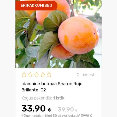
ERIPAKKUMISED
0 inimest
Idamaine hurmaa Sharon Rojo
Brillante, С2
Kogus pakendis:
1 istik
33.90
39.90
€
€
Kõige madalam hind 30 päeva jooksul:* 39.90 €