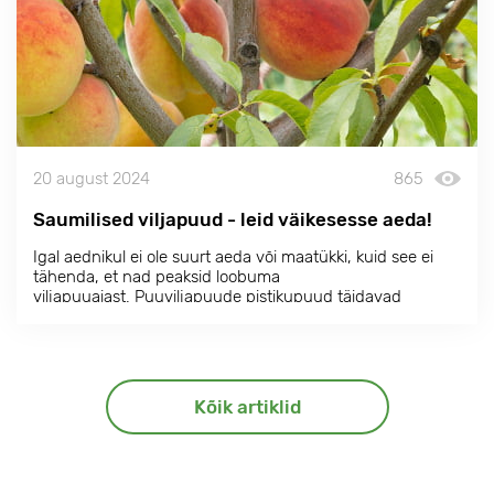
20 august 2024
865
Saumilised viljapuud - leid väikesesse aeda!
Igal aednikul ei ole suurt aeda või maatükki, kuid see ei
tähenda, et nad peaksid loobuma
viljapuuaiast. Puuviljapuude pistikupuud täidavad
unistuse kasvatada puuvilju isegi väga piiratud ruumides.
Puuoksad on taimed, millel on tugev sirge põhitüvi, millest
kasvab arvukalt lühikesi oksi.
Kõik artiklid